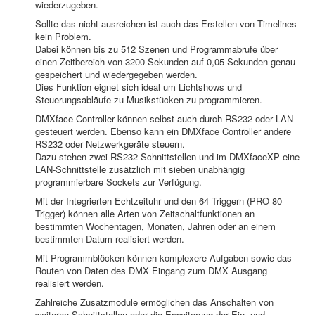
wiederzugeben.
Sollte das nicht ausreichen ist auch das Erstellen von Timelines
kein Problem.
Dabei können bis zu 512 Szenen und Programmabrufe über
einen Zeitbereich von 3200 Sekunden auf 0,05 Sekunden genau
gespeichert und wiedergegeben werden.
Dies Funktion eignet sich ideal um Lichtshows und
Steuerungsabläufe zu Musikstücken zu programmieren.
DMXface Controller können selbst auch durch RS232 oder LAN
gesteuert werden. Ebenso kann ein DMXface Controller andere
RS232 oder Netzwerkgeräte steuern.
Dazu stehen zwei RS232 Schnittstellen und im DMXfaceXP eine
LAN-Schnittstelle zusätzlich mit sieben unabhängig
programmierbare Sockets zur Verfügung.
Mit der Integrierten Echtzeituhr und den 64 Triggern (PRO 80
Trigger) können alle Arten von Zeitschaltfunktionen an
bestimmten Wochentagen, Monaten, Jahren oder an einem
bestimmten Datum realisiert werden.
Mit Programmblöcken können komplexere Aufgaben sowie das
Routen von Daten des DMX Eingang zum DMX Ausgang
realisiert werden.
Zahlreiche Zusatzmodule ermöglichen das Anschalten von
weiteren Schnittstellen oder die Erweiterung der Ein- und