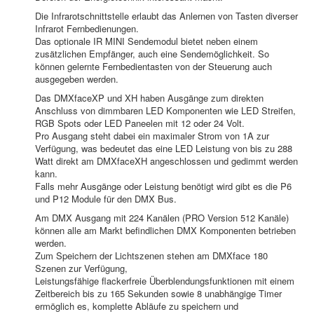
Die Infrarotschnittstelle erlaubt das Anlernen von Tasten diverser
Infrarot Fernbedienungen.
Das optionale IR MINI Sendemodul bietet neben einem
zusätzlichen Empfänger, auch eine Sendemöglichkeit. So
können gelernte Fernbedientasten von der Steuerung auch
ausgegeben werden.
Das DMXfaceXP und XH haben Ausgänge zum direkten
Anschluss von dimmbaren LED Komponenten wie LED Streifen,
RGB Spots oder LED Paneelen mit 12 oder 24 Volt.
Pro Ausgang steht dabei ein maximaler Strom von 1A zur
Verfügung, was bedeutet das eine LED Leistung von bis zu 288
Watt direkt am DMXfaceXH angeschlossen und gedimmt werden
kann.
Falls mehr Ausgänge oder Leistung benötigt wird gibt es die P6
und P12 Module für den DMX Bus.
Am DMX Ausgang mit 224 Kanälen (PRO Version 512 Kanäle)
können alle am Markt befindlichen DMX Komponenten betrieben
werden.
Zum Speichern der Lichtszenen stehen am DMXface 180
Szenen zur Verfügung,
Leistungsfähige flackerfreie Überblendungsfunktionen mit einem
Zeitbereich bis zu 165 Sekunden sowie 8 unabhängige Timer
ermöglich es, komplette Abläufe zu speichern und