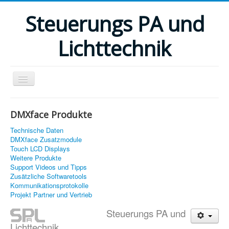
Steuerungs PA und
Lichttechnik
DMXface Produkte
Home
Technische Daten
Elektronik Reparatur und Entwicklung
DMXface Zusatzmodule
Touch LCD Displays
DMXface Steuerungen
Weitere Produkte
Support Videos und Tipps
DMXface Anwendungsbereiche
Zusätzliche Softwaretools
Kommunikationsprotokolle
Downloads
Projekt Partner und Vertrieb
Kontakt
Steuerungs PA und
Über uns
Lichttechnik